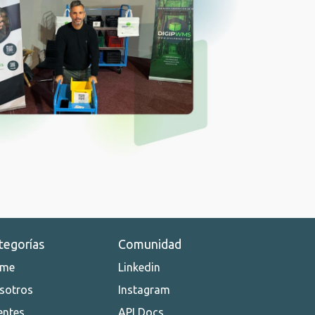
tegorías
Comunidad
me
Linkedin
sotros
Instagram
entes
API Docs